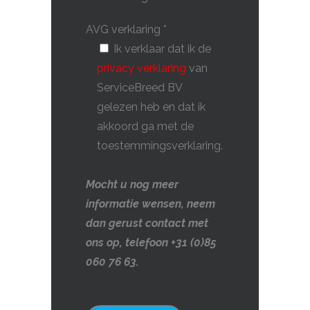
AVG verklaring *
Ik verklaar dat ik de
privacy verklaring
van
ServiceBreed BV
gelezen heb en dat ik
akkoord ga met de
toestemmingsverklaring.
Mocht u nog meer
informatie wensen, neem
dan gerust contact met
ons op, telefoon +31 (0)85
060 76 63.