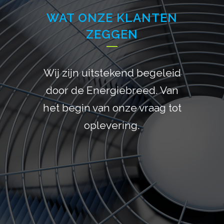
WAT ONZE KLANTEN
ZEGGEN
Wij zijn uitstekend begeleid
Energiebreed is een echte
samenwerkingspartner. Erg
door de Energiebreed. Van
het begin van onze vraag tot
blij dat onze
energievoorziening verzorgt
oplevering.
is door Energiebreed. Volledig
ontzorgt vanaf het begin en
een snelle en goede service
na oplevering.