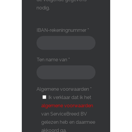
nodig.
IBAN-rekeningnummer *
Ten name van *
Algemene voorwaarden *
Ik verklaar dat ik het
algemene voorwaarden
van ServiceBreed BV
gelezen heb en daarmee
akkoord ga.