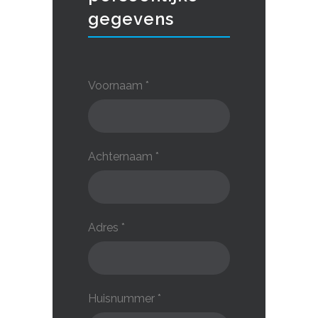
gegevens
Voornaam *
Achternaam *
Adres *
Huisnummer *