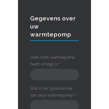
Gegevens over
uw
warmtepomp
Welk merk warmtepomp
heeft of krijgt u? *
Wat is het typenummer
van deze warmtepomp? *