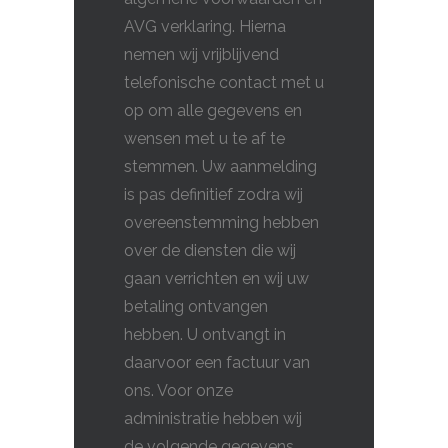
AVG verklaring. Hierna
nemen wij vrijblijvend
telefonische contact met u
op om alle gegevens en
wensen met u te af te
stemmen. Uw aanmelding
is pas definitief zodra wij
overeenstemming hebben
over de diensten die wij
gaan verrichten en wij uw
betaling ontvangen
hebben. U ontvangt in
daarvoor een factuur van
ons. Voor onze
administratie hebben wij
de volgende gegevens