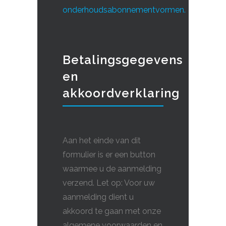
onderhoudsabonnementvormen.
Betalingsgegevens
en
akkoordverklaring
Aan het einde van dit
formulier is er een button
waarmee u de aanmelding
verzend. Let op: Voor uw
aanmelding dient u
akkoord te gaan met onze
algemene voorwaarden en