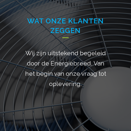
WAT ONZE KLANTEN
ZEGGEN
Wij zijn uitstekend begeleid
Energiebreed is een echte
samenwerkingspartner. Erg
door de Energiebreed. Van
het begin van onze vraag tot
blij dat onze
energievoorziening verzorgt
oplevering.
is door Energiebreed. Volledig
ontzorgt vanaf het begin en
een snelle en goede service
na oplevering.