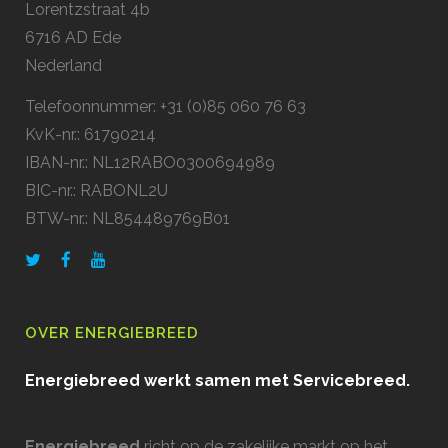
Lorentzstraat 4b
6716 AD Ede
Nederland
Telefoonnummer: +31 (0)85 060 76 63
KvK-nr.: 61790214
IBAN-nr.: NL12RABO0300694989
BIC-nr.: RABONL2U
BTW-nr.: NL854489769B01
OVER ENERGIEBREED
Energiebreed werkt samen met Servicebreed.
Energiebreed
richt op de zakelijke markt op het