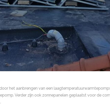
d door het aanbrengen van een laagtemperatuurwarmtepomp
epomp. Verder zijn ook zonnepanelen geplaatst voor de compe
.