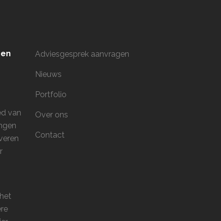
men
Adviesgesprek aanvragen
Nieuws
Portfolio
ed van
Over ons
ingen
Contact
veren
r
 het
ere