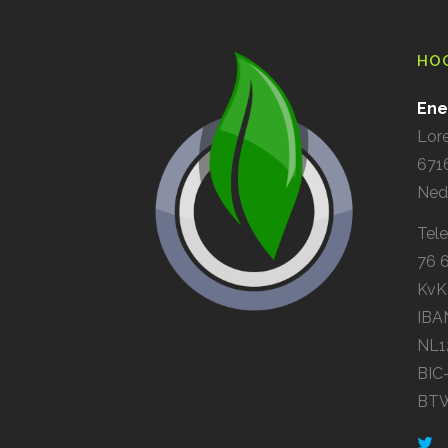
HO
Ene
Lor
671
Ned
Tel
76 
KvK-
IBAN
NL1
BIC
BTW