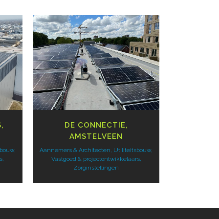
BEKIJK
,
DE CONNECTIE,
AMSTELVEEN
sbouw,
Aannemers & Architecten, Utiliteitsbouw,
s,
Vastgoed & projectontwikkelaars,
Zorginstellingen