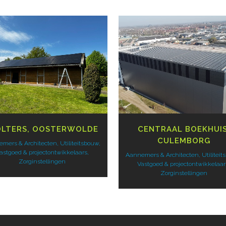
BEKIJK
BEKIJK
LTERS, OOSTERWOLDE
CENTRAAL BOEKHUIS
CULEMBORG
mers & Architecten, Utiliteitsbouw,
astgoed & projectontwikkelaars,
Aannemers & Architecten, Utiliteit
Zorginstellingen
Vastgoed & projectontwikkelaar
Zorginstellingen